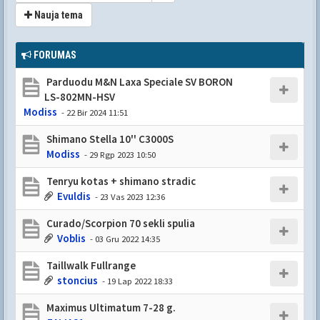
Nauja tema
FORUMAS
Parduodu M&N Laxa Speciale SV BORON
LS-802MN-HSV
Modiss
- 22 Bir 2024 11:51
Shimano Stella 10'' C3000S
Modiss
- 29 Rgp 2023 10:50
Tenryu kotas + shimano stradic
Evuldis
- 23 Vas 2023 12:36
Curado/Scorpion 70 sekli spulia
Voblis
- 03 Gru 2022 14:35
Taillwalk Fullrange
stoncius
- 19 Lap 2022 18:33
Maximus Ultimatum 7-28 g.