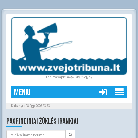
Forumas apie mėgėjišką žvejybą
Meniu
Dabar yra 08 Rgp 2026 23:53
PAGRINDINIAI ŽŪKLĖS ĮRANKIAI