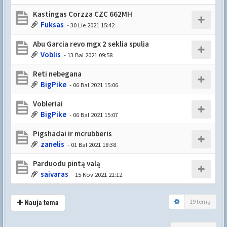
Kastingas Corzza CZC 662MH
Fuksas
- 30 Lie 2021 15:42
Abu Garcia revo mgx 2 seklia spulia
Voblis
- 13 Bal 2021 09:58
Reti nebegana
BigPike
- 06 Bal 2021 15:06
Vobleriai
BigPike
- 06 Bal 2021 15:07
Pigshadai ir mcrubberis
zanelis
- 01 Bal 2021 18:38
Parduodu pintą valą
saivaras
- 15 Kov 2021 21:12
19 temų
Nauja tema