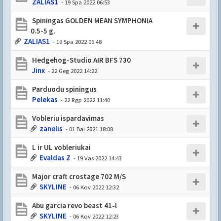
ZALIAS1
- 19 Spa 2022 06:53
Spiningas GOLDEN MEAN SYMPHONIA
0.5-5 g.
ZALIAS1
- 19 Spa 2022 06:48
Hedgehog-Studio AIR BFS 730
Jinx
- 22 Geg 2022 14:22
Parduodu spiningus
Pelekas
- 22 Rgp 2022 11:40
Vobleriu ispardavimas
zanelis
- 01 Bal 2021 18:08
L ir UL vobleriukai
Evaldas Z
- 19 Vas 2022 14:43
Major craft crostage 702 M/S
SKYLINE
- 06 Kov 2022 12:32
Abu garcia revo beast 41-l
SKYLINE
- 06 Kov 2022 12:23