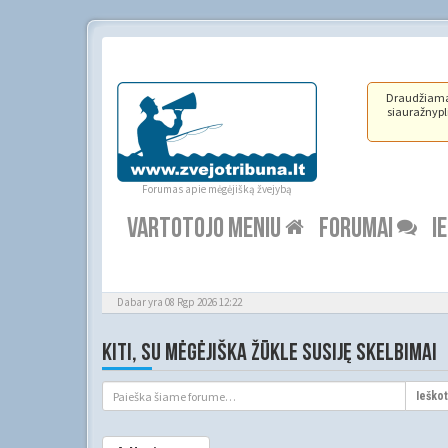
Draudžiama ž
siauražnypli
Forumas apie mėgėjišką žvejybą
VARTOTOJO MENIU
FORUMAI
I
Dabar yra 08 Rgp 2026 12:22
KITI, SU MĖGĖJIŠKA ŽŪKLE SUSIJĘ SKELBIMAI
Ieškot