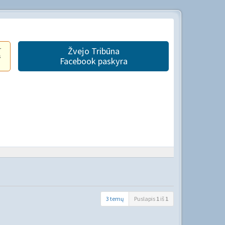
r
Žvejo Tribūna
s
Facebook paskyra
3 temų
Puslapis
1
iš
1