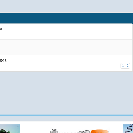
au
gos.
1
2