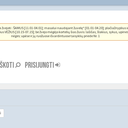
vejoti : ŠAMUS [11.01-04.01]; masalui naudojant žuvelę* [01.01-04.20]; plačiažnyplius i
us VĖŽIUS [10.15-07.15]; be žvejo mėgėjo kortelių šias žuvis: lašišas, šlakius, sykus, upine
nėges; upėse ir jų ruožuose išvardintuose taisyklių priede Nr. 1
EŠKOTI
PRISIJUNGTI
i