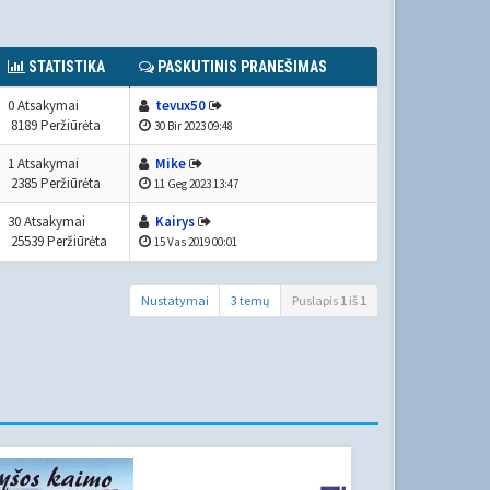
STATISTIKA
PASKUTINIS PRANEŠIMAS
0 Atsakymai
tevux50
8189 Peržiūrėta
30 Bir 2023 09:48
1 Atsakymai
Mike
2385 Peržiūrėta
11 Geg 2023 13:47
30 Atsakymai
Kairys
25539 Peržiūrėta
15 Vas 2019 00:01
Nustatymai
3 temų
Puslapis
1
iš
1