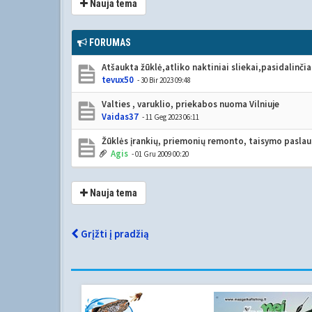
Nauja tema
FORUMAS
Atšaukta žūklė,atliko naktiniai sliekai,pasidalinči
tevux50
- 30 Bir 2023 09:48
Valties , varuklio, priekabos nuoma Vilniuje
Vaidas37
- 11 Geg 2023 06:11
Žūklės įrankių, priemonių remonto, taisymo paslau
Agis
- 01 Gru 2009 00:20
Nauja tema
Grįžti į pradžią