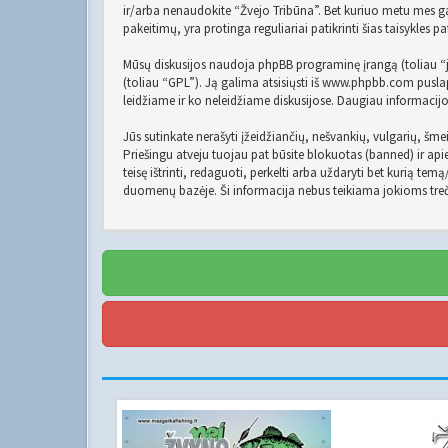
ir/arba nenaudokite “Žvejo Tribūna”. Bet kuriuo metu mes gal
pakeitimų, yra protinga reguliariai patikrinti šias taisykles p
Mūsų diskusijos naudoja phpBB programinę įrangą (toliau “
(toliau “GPL”). Ją galima atsisiųsti iš
www.phpbb.com
puslap
leidžiame ir ko neleidžiame diskusijose. Daugiau informacijo
Jūs sutinkate nerašyti įžeidžiančių, nešvankių, vulgarių, šme
Priešingu atveju tuojau pat būsite blokuotas (banned) ir apie
teisę ištrinti, redaguoti, perkelti arba uždaryti bet kurią t
duomenų bazėje. Ši informacija nebus teikiama jokioms treč