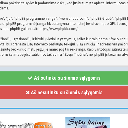
ima pakeisti taisykles ir padarysime viską, kad jūs būtumėte apie tai informuotas,
atiems.
jie”, “jų”, “phpBB programinė įranga”, “www.phpbb.com”, “phpBB Grupė”, “phpBB 
io. phpBB programinė įranga tik palengvina Internetinį bendravimą, o GPL licencija
s apie phpBB galite rasti:
https://www.phpbb.com/
.
ižiančių, grasinančių ir kitokių vietinius įstatymus, šalies kur talpinama “Žvejo Tri
 tai bus pranešta jūsų Interneto paslaugų teikėjui. Visų žinučių IP adresas yra įraš
emą/žinutę bet kuriuo metu jeigu jie mano jog tai reikalinga. Kaip vartotojas sutinkat
ioms šalims be jūsų sutikimo, tačiau nei “Žvejo Tribūna”, nei phpBB įsilaužimo at
Aš sutinku su šiomis sąlygomis
Aš nesutinku su šiomis sąlygomis