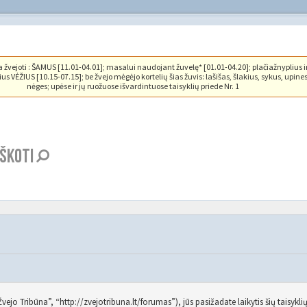
vejoti : ŠAMUS [11.01-04.01]; masalui naudojant žuvelę* [01.01-04.20]; plačiažnyplius i
us VĖŽIUS [10.15-07.15]; be žvejo mėgėjo kortelių šias žuvis: lašišas, šlakius, sykus, upine
nėges; upėse ir jų ruožuose išvardintuose taisyklių priede Nr. 1
EŠKOTI
o Tribūna”, “http://zvejotribuna.lt/forumas”), jūs pasižadate laikytis šių taisyklių. 