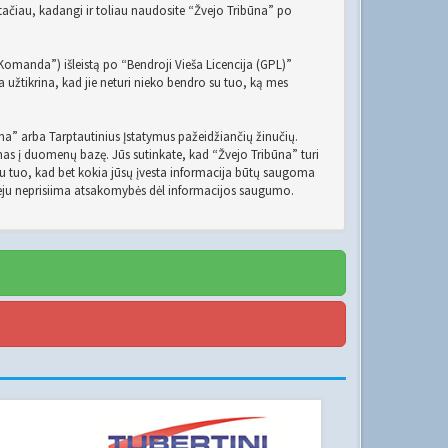
 tačiau, kadangi ir toliau naudosite “Žvejo Tribūna” po
Komanda”) išleistą po “
Bendroji Vieša Licencija (GPL)
”
 užtikrina, kad jie neturi nieko bendro su tuo, ką mes
būna” arba Tarptautinius Įstatymus pažeidžiančių žinučių.
omas į duomenų bazę. Jūs sutinkate, kad “Žvejo Tribūna” turi
e su tuo, kad bet kokia jūsų įvesta informacija būtų saugoma
veju neprisiima atsakomybės dėl informacijos saugumo.