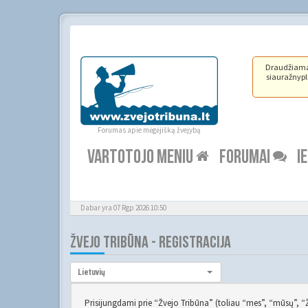
Draudžiama ž
siauražnypli
Forumas apie mėgėjišką žvejybą
VARTOTOJO MENIU
FORUMAI
I
Dabar yra 07 Rgp 2026 10:50
ŽVEJO TRIBŪNA - REGISTRACIJA
Kalba:
Lietuvių
Prisijungdami prie “Žvejo Tribūna” (toliau “mes”, “mūsų”, “Žvej