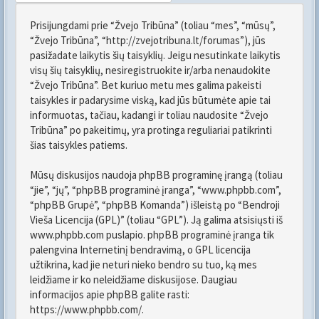
Prisijungdami prie “Žvejo Tribūna” (toliau “mes”, “mūsų”,
“Žvejo Tribūna”, “http://zvejotribuna.lt/forumas”), jūs
pasižadate laikytis šių taisyklių. Jeigu nesutinkate laikytis
visų šių taisyklių, nesiregistruokite ir/arba nenaudokite
“Žvejo Tribūna”. Bet kuriuo metu mes galima pakeisti
taisykles ir padarysime viską, kad jūs būtumėte apie tai
informuotas, tačiau, kadangi ir toliau naudosite “Žvejo
Tribūna” po pakeitimų, yra protinga reguliariai patikrinti
šias taisykles patiems.
Mūsų diskusijos naudoja phpBB programinę įrangą (toliau
“jie”, “jų”, “phpBB programinė įranga”, “www.phpbb.com”,
“phpBB Grupė”, “phpBB Komanda”) išleistą po “
Bendroji
Vieša Licencija (GPL)
” (toliau “GPL”). Ją galima atsisiųsti iš
www.phpbb.com
puslapio. phpBB programinė įranga tik
palengvina Internetinį bendravimą, o GPL licencija
užtikrina, kad jie neturi nieko bendro su tuo, ką mes
leidžiame ir ko neleidžiame diskusijose. Daugiau
informacijos apie phpBB galite rasti:
https://www.phpbb.com/
.