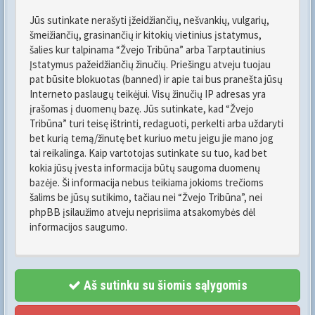
Jūs sutinkate nerašyti įžeidžiančių, nešvankių, vulgarių,
šmeižiančių, grasinančių ir kitokių vietinius įstatymus,
šalies kur talpinama “Žvejo Tribūna” arba Tarptautinius
Įstatymus pažeidžiančių žinučių. Priešingu atveju tuojau
pat būsite blokuotas (banned) ir apie tai bus pranešta jūsų
Interneto paslaugų teikėjui. Visų žinučių IP adresas yra
įrašomas į duomenų bazę. Jūs sutinkate, kad “Žvejo
Tribūna” turi teisę ištrinti, redaguoti, perkelti arba uždaryti
bet kurią temą/žinutę bet kuriuo metu jeigu jie mano jog
tai reikalinga. Kaip vartotojas sutinkate su tuo, kad bet
kokia jūsų įvesta informacija būtų saugoma duomenų
bazėje. Ši informacija nebus teikiama jokioms trečioms
šalims be jūsų sutikimo, tačiau nei “Žvejo Tribūna”, nei
phpBB įsilaužimo atveju neprisiima atsakomybės dėl
informacijos saugumo.
Aš sutinku su šiomis sąlygomis