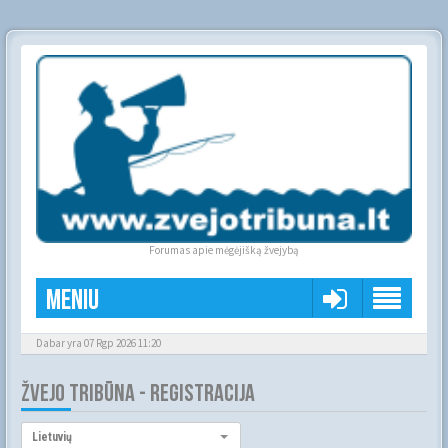
Forumas apie mėgėjišką žvejybą
Meniu
Dabar yra 07 Rgp 2026 11:20
ŽVEJO TRIBŪNA - REGISTRACIJA
Kalba:
Lietuvių