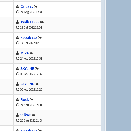
Criuxas
24 Geg 2022 07:48
svaika1999
19 Bal 2022 16:04
kebabasz
14 Bal 2022 09:51
Mike
24 Kov 2022 10:31
SKYLINE
06 Kov 2022 12:32
SKYLINE
06 Kov 2022 12:23
Rock
24 Sau 2022 19:18
Vilkas
23 Sau 2022 21:38
kebabasz