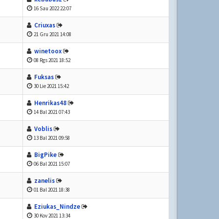
16 Sau 2022 22:07
Criuxas
21 Gru 2021 14:08
winetoox
08 Rgs 2021 18:52
Fuksas
30 Lie 2021 15:42
Henrikas48
14 Bal 2021 07:43
Voblis
13 Bal 2021 09:58
BigPike
06 Bal 2021 15:07
zanelis
01 Bal 2021 18:38
Eziukas_Nindze
30 Kov 2021 13:34