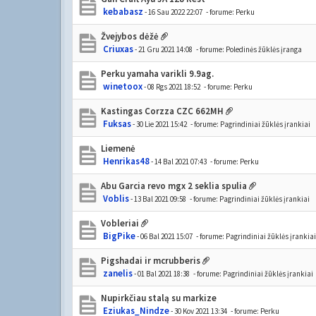
kebabasz
- 16 Sau 2022 22:07
- forume:
Perku
Žvejybos dėžė
Criuxas
- 21 Gru 2021 14:08
- forume:
Poledinės žūklės įranga
Perku yamaha varikli 9.9ag.
winetoox
- 08 Rgs 2021 18:52
- forume:
Perku
Kastingas Corzza CZC 662MH
Fuksas
- 30 Lie 2021 15:42
- forume:
Pagrindiniai žūklės įrankiai
Liemenė
Henrikas48
- 14 Bal 2021 07:43
- forume:
Perku
Abu Garcia revo mgx 2 seklia spulia
Voblis
- 13 Bal 2021 09:58
- forume:
Pagrindiniai žūklės įrankiai
Vobleriai
BigPike
- 06 Bal 2021 15:07
- forume:
Pagrindiniai žūklės įrankiai
Pigshadai ir mcrubberis
zanelis
- 01 Bal 2021 18:38
- forume:
Pagrindiniai žūklės įrankiai
Nupirkčiau stalą su markize
Eziukas_Nindze
- 30 Kov 2021 13:34
- forume:
Perku