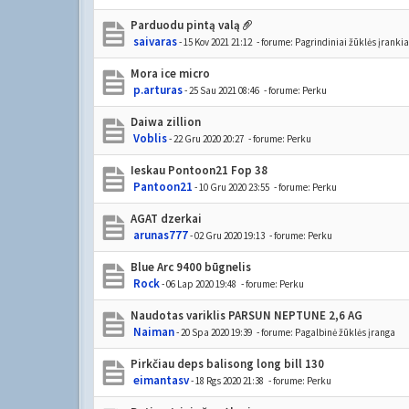
Parduodu pintą valą
saivaras
- 15 Kov 2021 21:12
- forume:
Pagrindiniai žūklės įrankia
Mora ice micro
p.arturas
- 25 Sau 2021 08:46
- forume:
Perku
Daiwa zillion
Voblis
- 22 Gru 2020 20:27
- forume:
Perku
Ieskau Pontoon21 Fop 38
Pantoon21
- 10 Gru 2020 23:55
- forume:
Perku
AGAT dzerkai
arunas777
- 02 Gru 2020 19:13
- forume:
Perku
Blue Arc 9400 būgnelis
Rock
- 06 Lap 2020 19:48
- forume:
Perku
Naudotas variklis PARSUN NEPTUNE 2,6 AG
Naiman
- 20 Spa 2020 19:39
- forume:
Pagalbinė žūklės įranga
Pirkčiau deps balisong long bill 130
eimantasv
- 18 Rgs 2020 21:38
- forume:
Perku