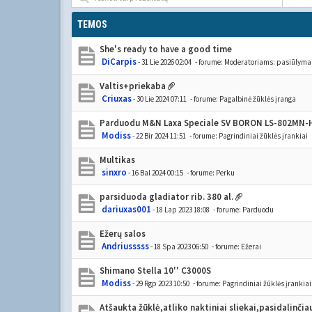
TEMOS
She's ready to have a good time
DiCarpis
- 31 Lie 2026 02:04
- forume:
Moderatoriams: pasiūlymai
Valtis+priekaba
Criuxas
- 30 Lie 2024 07:11
- forume:
Pagalbinė žūklės įranga
Parduodu M&N Laxa Speciale SV BORON LS-802MN-
Modiss
- 22 Bir 2024 11:51
- forume:
Pagrindiniai žūklės įrankiai
Multikas
sinxro
- 16 Bal 2024 00:15
- forume:
Perku
parsiduoda gladiator rib. 380 al.
dariuxas001
- 18 Lap 2023 18:08
- forume:
Parduodu
Ežerų salos
Andriusssss
- 18 Spa 2023 06:50
- forume:
Ežerai
Shimano Stella 10'' C3000S
Modiss
- 29 Rgp 2023 10:50
- forume:
Pagrindiniai žūklės įrankiai
Atšaukta žūklė,atliko naktiniai sliekai,pasidalinčia