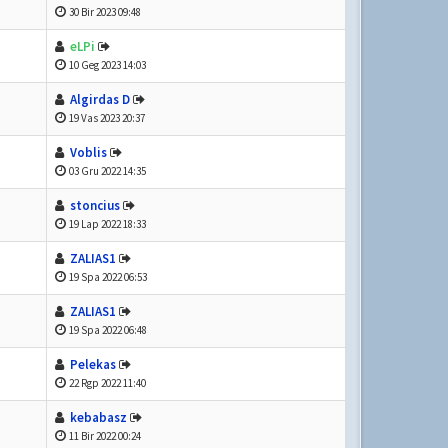
30 Bir 2023 09:48
eLPi
10 Geg 2023 14:03
Algirdas D
19 Vas 2023 20:37
Voblis
03 Gru 2022 14:35
stoncius
19 Lap 2022 18:33
ZALIAS1
19 Spa 2022 06:53
ZALIAS1
19 Spa 2022 06:48
Pelekas
22 Rgp 2022 11:40
kebabasz
11 Bir 2022 00:24