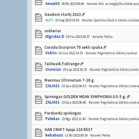
tevux50
- 30 Bir 2023 09:48
- forume:
Kiti, su mėgėjiška žūkle sus
Gaudom starkį 2023
eLPi
- 10 Geg 2023 14:03
- forume:
Sportinė žūklė ir žūklės varžyb
vobleriai
Algirdas D
- 19 Vas 2023 20:37
- forume:
Perku
Curado/Scorpion 70 sekli spulia
Voblis
- 03 Gru 2022 14:35
- forume:
Pagrindiniai žūklės įrankiai
Taillwalk Fullrange
stoncius
- 19 Lap 2022 18:33
- forume:
Pagrindiniai žūklės įranki
Maximus Ultimatum 7-28 g.
ZALIAS1
- 19 Spa 2022 06:53
- forume:
Pagrindiniai žūklės įrankia
Spiningas GOLDEN MEAN SYMPHONIA 0.5-5 g.
ZALIAS1
- 19 Spa 2022 06:48
- forume:
Pagrindiniai žūklės įrankia
Parduodu spiningus
Pelekas
- 22 Rgp 2022 11:40
- forume:
Pagrindiniai žūklės įrankia
GAN CRAFT Ayuja 128 REST
kebabasz
- 11 Bir 2022 00:24
- forume:
Perku