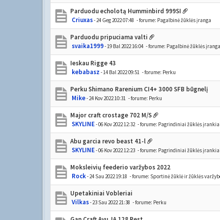
Parduodu echolotą Humminbird 999SI
Criuxas
- 24 Geg 2022 07:48
- forume:
Pagalbinė žūklės įranga
Parduodu pripuciama valti
svaika1999
- 19 Bal 2022 16:04
- forume:
Pagalbinė žūklės įrang
Ieskau Rigge 43
kebabasz
- 14 Bal 2022 09:51
- forume:
Perku
Perku Shimano Rarenium CI4+ 3000 SFB būgnelį
Mike
- 24 Kov 2022 10:31
- forume:
Perku
Major craft crostage 702 M/S
SKYLINE
- 06 Kov 2022 12:32
- forume:
Pagrindiniai žūklės įrankia
Abu garcia revo beast 41-l
SKYLINE
- 06 Kov 2022 12:23
- forume:
Pagrindiniai žūklės įrankia
Moksleivių feederio varžybos 2022
Rock
- 24 Sau 2022 19:18
- forume:
Sportinė žūklė ir žūklės varžyb
Upetakiniai Vobleriai
Vilkas
- 23 Sau 2022 21:38
- forume:
Perku
Gan Craft Ayu JA 128 Rest