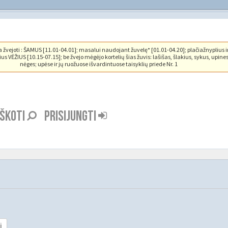
vejoti : ŠAMUS [11.01-04.01]; masalui naudojant žuvelę* [01.01-04.20]; plačiažnyplius i
us VĖŽIUS [10.15-07.15]; be žvejo mėgėjo kortelių šias žuvis: lašišas, šlakius, sykus, upine
nėges; upėse ir jų ruožuose išvardintuose taisyklių priede Nr. 1
EŠKOTI
PRISIJUNGTI
i