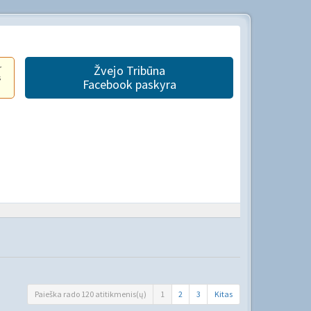
r
Žvejo Tribūna
s
Facebook paskyra
Paieška rado 120 atitikmenis(ų)
1
2
3
Kitas