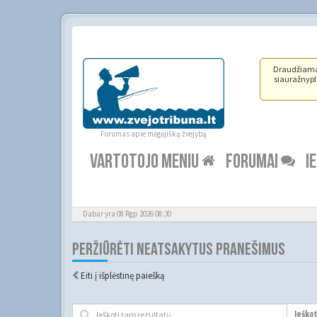
Draudžiama ž
siauražnypli
Forumas apie mėgėjišką žvejybą
VARTOTOJO MENIU
FORUMAI
I
Dabar yra 08 Rgp 2026 08:30
PERŽIŪRĖTI NEATSAKYTUS PRANEŠIMUS
Eiti į išplėstinę paiešką
Ieškot