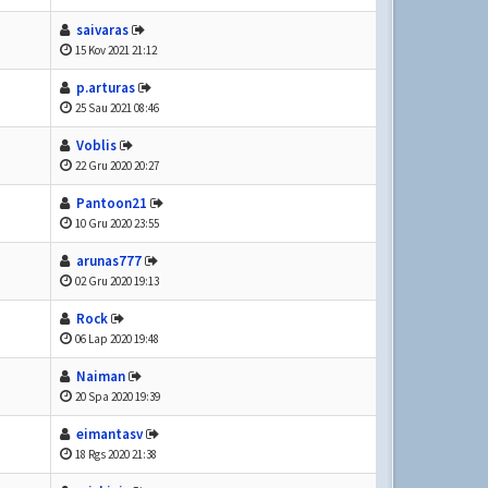
saivaras
15 Kov 2021 21:12
p.arturas
25 Sau 2021 08:46
Voblis
22 Gru 2020 20:27
Pantoon21
10 Gru 2020 23:55
arunas777
02 Gru 2020 19:13
Rock
06 Lap 2020 19:48
Naiman
20 Spa 2020 19:39
eimantasv
18 Rgs 2020 21:38