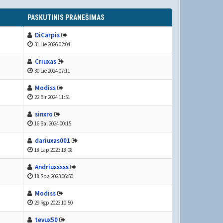
PASKUTINIS PRANEŠIMAS
DiCarpis
31 Lie 2026 02:04
Criuxas
30 Lie 2024 07:11
Modiss
22 Bir 2024 11:51
sinxro
16 Bal 2024 00:15
dariuxas001
18 Lap 2023 18:08
Andriusssss
18 Spa 2023 06:50
Modiss
29 Rgp 2023 10:50
tevux50