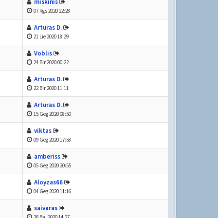
miskinis
07 Rgs 2020 22:28
Arturas D.
21 Lie 2020 18:29
Voblis
24 Bir 2020 00:22
Arturas D.
22 Bir 2020 11:11
Arturas D.
15 Geg 2020 08:50
viktas
09 Geg 2020 17:58
amberiss
05 Geg 2020 20:55
Aloyzas66
04 Geg 2020 11:16
saivaras
26 Bal 2020 14:27