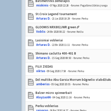
Batimetrinis žemėlapis
miskinis
- 07 Rgs 2020 22:28
- forume:
Pagalbinė žūklės įranga
St.Croix Legend tournament
Arturas D.
- 21 Lie 2020 18:29
- forume:
Perku
GLOOMIS NRX802JWR green
Voblis
- 24 Bir 2020 00:22
- forume:
Keičiu
Lasisiniai vobleriai
Arturas D.
- 22 Bir 2020 11:11
- forume:
Perku
Shimano caclutta 400-401 B
Arturas D.
- 15 Geg 2020 08:50
- forume:
Perku
FUJI ZIEDAS
viktas
- 09 Geg 2020 17:58
- forume:
Perku
Dėl multiko Abu Garsia Morrum būgnelio stabdžiuk
amberiss
- 05 Geg 2020 20:55
- forume:
Perku
Balzer micro spinnerbait
Aloyzas66
- 04 Geg 2020 11:16
- forume:
Perku
Perku voblerius
saivaras
- 26 Bal 2020 14:27
- forume:
Perku