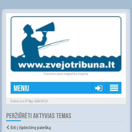
Forumas apie mėgėjišką žvejybą
Meniu
Dabar yra 07 Rgp 2026 04:53
PERŽIŪRĖTI AKTYVIAS TEMAS
Eiti į išplėstinę paiešką