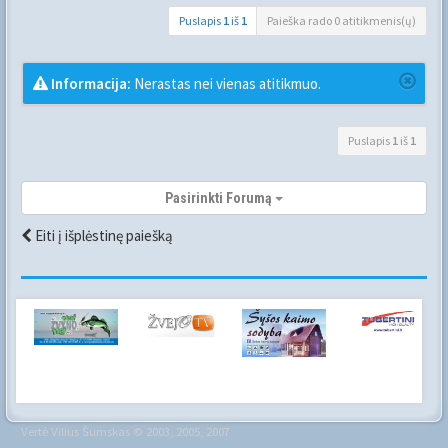
Puslapis
1
iš
1
Paieška rado 0 atitikmenis(ų)
Informacija:
Nerastas nei vienas atitikmuo.
Puslapis
1
iš
1
Pasirinkti Forumą
Eiti į išplėstinę paiešką
Vertė
Vilius Šumskas
© 2003, 2005, 2007