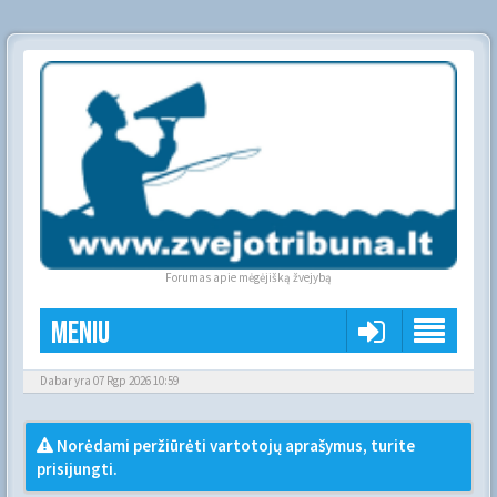
Forumas apie mėgėjišką žvejybą
Meniu
Dabar yra 07 Rgp 2026 10:59
Norėdami peržiūrėti vartotojų aprašymus, turite
prisijungti.