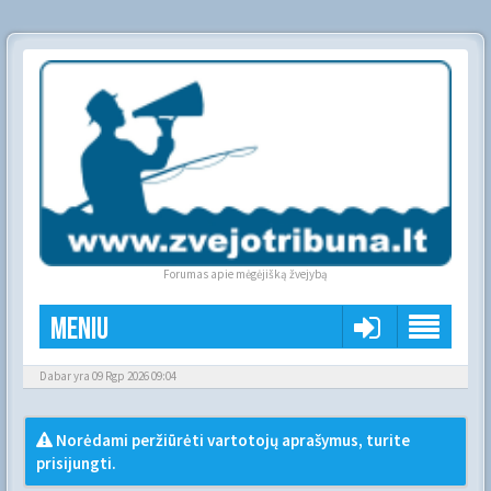
Forumas apie mėgėjišką žvejybą
Meniu
Dabar yra 09 Rgp 2026 09:04
Norėdami peržiūrėti vartotojų aprašymus, turite
prisijungti.