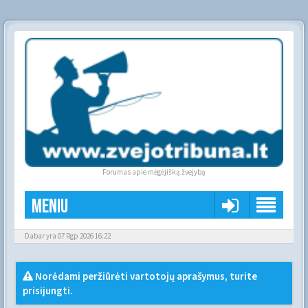
Forumas apie mėgėjišką žvejybą
Meniu
Dabar yra 07 Rgp 2026 16:22
Norėdami peržiūrėti vartotojų aprašymus, turite
prisijungti.