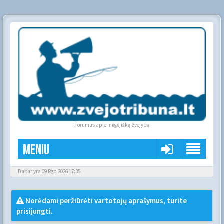
Forumas apie mėgėjišką žvejybą
Meniu
Dabar yra 09 Rgp 2026 17:35
Norėdami peržiūrėti vartotojų aprašymus, turite
prisijungti.