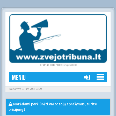
Forumas apie mėgėjišką žvejybą
Meniu
Dabar yra 07 Rgp 2026 23:39
Norėdami peržiūrėti vartotojų aprašymus, turite
prisijungti.