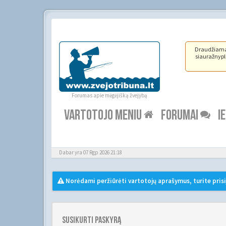
Draudžiama ž
siauražnypli
Forumas apie mėgėjišką žvejybą
VARTOTOJO MENIU
FORUMAI
I
Dabar yra 07 Rgp 2026 21:18
Norėdami peržiūrėti vartotojų aprašymus, turite prisi
Susikurti paskyrą