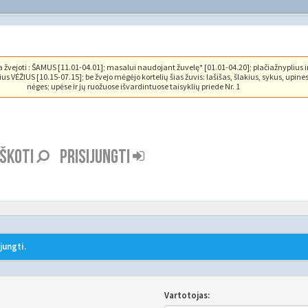
vejoti : ŠAMUS [11.01-04.01]; masalui naudojant žuvelę* [01.01-04.20]; plačiažnyplius i
us VĖŽIUS [10.15-07.15]; be žvejo mėgėjo kortelių šias žuvis: lašišas, šlakius, sykus, upine
nėges; upėse ir jų ruožuose išvardintuose taisyklių priede Nr. 1
EŠKOTI
PRISIJUNGTI
jungti.
Vartotojas: