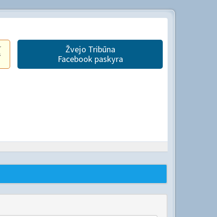
r
Žvejo Tribūna
s
Facebook paskyra