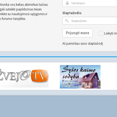
užtrunka vos kelias akimirkas tačiau
ali suteikti papildomas teises
Slaptažodis:
inkite su naudojimosi sąlygomis ir
o forumo taisykles.
Prijungti mane
Laikyti m
Aš pamiršau savo slaptažodį