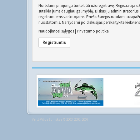
Norėdami prisijungti turite būti užsiregistravę. Registracija 
suteikia jums daugiau galimybių. Diskusijų administratorius g
registruotiems vartotojams. Prieš užsiregistruodami susipaž
nuostatomis. Naršydami po diskusijas perskaitykite kiekvien
Naudojimosi sąlygos
|
Privatumo politika
Registruotis
Vertė
Vilius Šumskas
© 2003, 2005, 2007