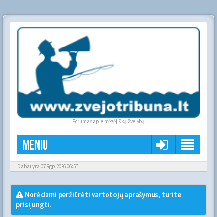
Forumas apie mėgėjišką žvejybą
Meniu
Dabar yra 07 Rgp 2026 06:57
Norėdami peržiūrėti vartotojų aprašymus, turite
prisijungti.