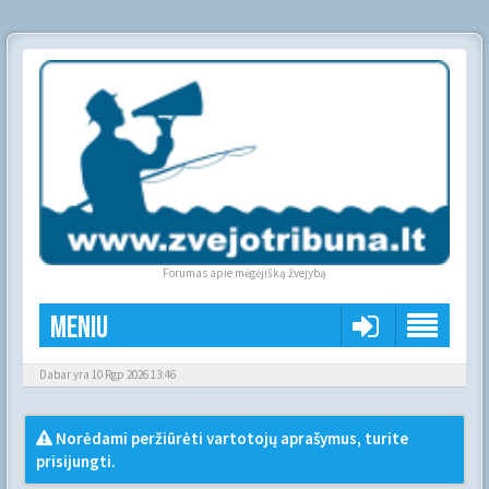
Forumas apie mėgėjišką žvejybą
Meniu
Dabar yra 10 Rgp 2026 13:46
Norėdami peržiūrėti vartotojų aprašymus, turite
prisijungti.