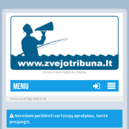
Forumas apie mėgėjišką žvejybą
Meniu
Dabar yra 07 Rgp 2026 11:05
Norėdami peržiūrėti vartotojų aprašymus, turite
prisijungti.