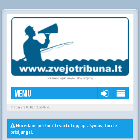
Forumas apie mėgėjišką žvejybą
Meniu
Dabar yra 06 Rgp 2026 09:46
Norėdami peržiūrėti vartotojų aprašymus, turite
prisijungti.