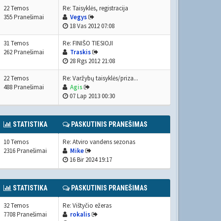
22 Temos
Re: Taisyklės, registracija
355 Pranešimai
Vegys
18 Vas 2012 07:08
31 Temos
Re: FINIŠO TIESIOJI
262 Pranešimai
Traskis
28 Rgs 2012 21:08
22 Temos
Re: Varžybų taisyklės/priza...
488 Pranešimai
Agis
07 Lap 2013 00:30
STATISTIKA
PASKUTINIS PRANEŠIMAS
10 Temos
Re: Atviro vandens sezonas
2316 Pranešimai
Mike
16 Bir 2024 19:17
STATISTIKA
PASKUTINIS PRANEŠIMAS
32 Temos
Re: Vištyčio ežeras
7708 Pranešimai
rokalis