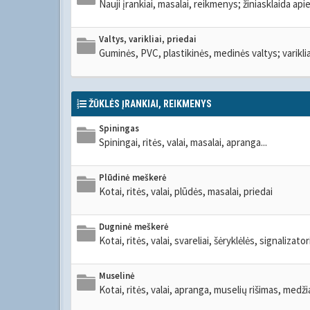
Nauji įrankiai, masalai, reikmenys; žiniasklaida apie
Valtys, varikliai, priedai
Guminės, PVC, plastikinės, medinės valtys; variklia
ŽŪKLĖS ĮRANKIAI, REIKMENYS
Spiningas
Spiningai, ritės, valai, masalai, apranga...
Plūdinė meškerė
Kotai, ritės, valai, plūdės, masalai, priedai
Dugninė meškerė
Kotai, ritės, valai, svareliai, šėryklėlės, signalizato
Muselinė
Kotai, ritės, valai, apranga, muselių rišimas, medž