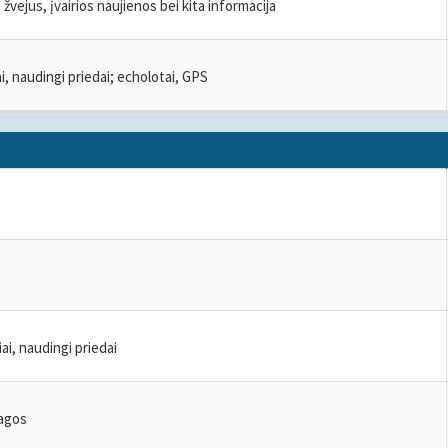
 žvejus, įvairios naujienos bei kita informacija
i, naudingi priedai; echolotai, GPS
riai, naudingi priedai
iagos