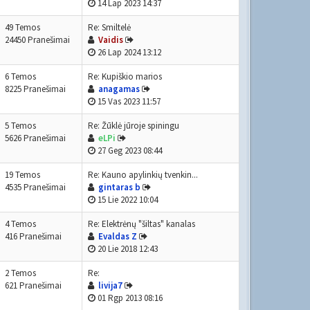
14 Lap 2023 14:37
49 Temos
Re: Smiltelė
24450 Pranešimai
Vaidis
26 Lap 2024 13:12
6 Temos
Re: Kupiškio marios
8225 Pranešimai
anagamas
15 Vas 2023 11:57
5 Temos
Re: Žūklė jūroje spiningu
5626 Pranešimai
eLPi
27 Geg 2023 08:44
19 Temos
Re: Kauno apylinkių tvenkin...
4535 Pranešimai
gintaras b
15 Lie 2022 10:04
4 Temos
Re: Elektrėnų "šiltas" kanalas
416 Pranešimai
Evaldas Z
20 Lie 2018 12:43
2 Temos
Re:
621 Pranešimai
livija7
01 Rgp 2013 08:16