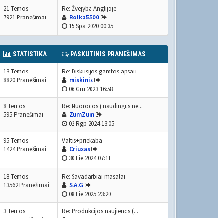
21 Temos
Re: Žvejyba Anglijoje
7921 Pranešimai
Rolka5500
15 Spa 2020 00:35
STATISTIKA
PASKUTINIS PRANEŠIMAS
13 Temos
Re: Diskusijos gamtos apsau...
8820 Pranešimai
miskinis
06 Gru 2023 16:58
8 Temos
Re: Nuorodos į naudingus ne...
595 Pranešimai
ZumZum
02 Rgp 2024 13:05
95 Temos
Valtis+priekaba
1424 Pranešimai
Criuxas
30 Lie 2024 07:11
18 Temos
Re: Savadarbiai masalai
13562 Pranešimai
S.A.G
08 Lie 2025 23:20
3 Temos
Re: Produkcijos naujienos (...