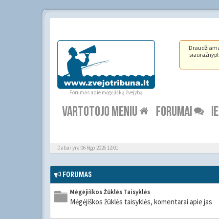
Draudžiama ž
siauražnypli
Forumas apie mėgėjišką žvejybą
VARTOTOJO MENIU
FORUMAI
I
Dabar yra 06 Rgp 2026 12:01
FORUMAS
Mėgėjiškos Žūklės Taisyklės
Mėgėjiškos žūklės taisyklės, komentarai apie jas