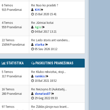
6 Temos
Re: Nuo ko pradėti ?
915 Pranešimai
KI4
15 Bal 2020 15:41
4 Temos
Re: Jūriniai kotai
959 Pranešimai
Agis
04 Bal 2017 13:21
22 Temos
Re: Ledo storis ant vandens...
15094 Pranešimai
starka
05 Sau 2026 10:12
STATISTIKA
PASKUTINIS PRANEŠIMAS
5 Temos
Re: Klubo rekvizitai, stoji...
317 Pranešimai
ramkis
18 Bal 2021 18:52
16 Temos
Re: Neizvyno.lt (Aukstaitij...
280 Pranešimai
donatas87
29 Geg 2022 09:33
97 Temos
Re: Žūklės jūroje nuo krant...