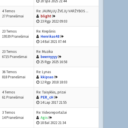
20 Spa 2025 21:44
4 Temos
Re: JAUNŲJŲ ŽVEJŲ VARŽYBOS ...
27 Pranešimai
blight
23 Rgp 2022 09:03
23 Temos
Re: Krepšinis
19539 Pranešimai
Henrikas48
14 Bal 2021 07:44
23 Temos
Re: Muzika
6715 Pranešimai
beernyyyy
25 Rgp 2025 16:58
36 Temos
Re: Lynas
818 Pranešimai
kkipsas
12 Rgp 2018 18:03
4 Temos
Re: Taisyklės, prizai
61 Pranešimai
PER_cH
14 Lap 2017 21:55
3 Temos
Re: Videoreportažai
14 Pranešimai
Agis
18 Bal 2022 21:34