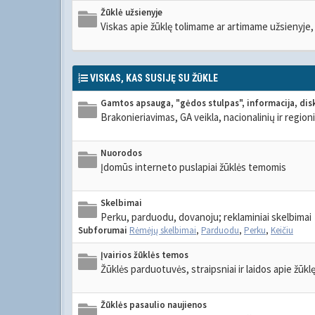
Žūklė užsienyje
Viskas apie žūklę tolimame ar artimame užsienyje, g
VISKAS, KAS SUSIJĘ SU ŽŪKLE
Gamtos apsauga, "gėdos stulpas", informacija, dis
Brakonieriavimas, GA veikla, nacionalinių ir regioni
Nuorodos
Įdomūs interneto puslapiai žūklės temomis
Skelbimai
Perku, parduodu, dovanoju; reklaminiai skelbimai
Subforumai
Rėmėjų skelbimai
,
Parduodu
,
Perku
,
Keičiu
Įvairios žūklės temos
Žūklės parduotuvės, straipsniai ir laidos apie žūklę
Žūklės pasaulio naujienos