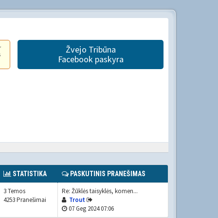
r
Žvejo Tribūna
s
Facebook paskyra
STATISTIKA
PASKUTINIS PRANEŠIMAS
3 Temos
Re: Žūklės taisyklės, komen...
4253 Pranešimai
Trout
07 Geg 2024 07:06