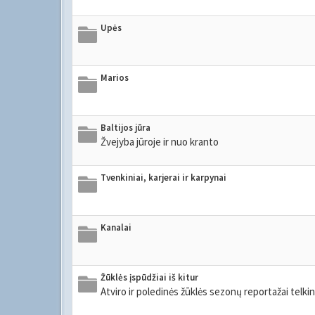
Upės
Marios
Baltijos jūra
Žvejyba jūroje ir nuo kranto
Tvenkiniai, karjerai ir karpynai
Kanalai
Žūklės įspūdžiai iš kitur
Atviro ir poledinės žūklės sezonų reportažai telk