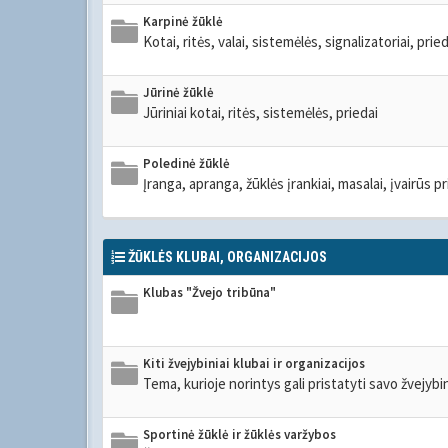
Karpinė žūklė
Kotai, ritės, valai, sistemėlės, signalizatoriai, prieda
Jūrinė žūklė
Jūriniai kotai, ritės, sistemėlės, priedai
Poledinė žūklė
Įranga, apranga, žūklės įrankiai, masalai, įvairūs pr
ŽŪKLĖS KLUBAI, ORGANIZACIJOS
Klubas "Žvejo tribūna"
Kiti žvejybiniai klubai ir organizacijos
Tema, kurioje norintys gali pristatyti savo žvejybi
Sportinė žūklė ir žūklės varžybos