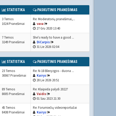
STATISTIKA
PASKUTINIS PRANEŠIMAS
3 Temos
Re: Moderatorių pranešimai,...
1024 Pranešimai
vava
27 Gru 2020 13:40
7 Temos
She's ready to have a good ...
3249 Pranešimai
DiCarpis
31 Lie 2026 02:04
STATISTIKA
PASKUTINIS PRANEŠIMAS
23 Temos
Re: N-18 Blevyzgos - duona ...
30067 Pranešimai
Kairys
28 Lie 2026 20:51
89 Temos
Re: Klaipėda palydi 2022?
8005 Pranešimai
Vaidis
01 Sau 2023 21:30
45 Temos
Re: Forumiečių videoreportažai
8438 Pranešimai
Kairys