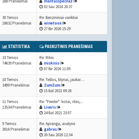
288 Pranešimai
mantasspecnaz
02 Sau 2018 20:37
30 Temos
Re: Benzininiai varikliai
18632 Pranešimai
winetoox
27 Bir 2026 15:29
STATISTIKA
PASKUTINIS PRANEŠIMAS
33 Temos
Re: Ritės
74639 Pranešimai
miskinis
07 Bir 2026 11:09
10 Temos
Re: Tešlos, blynai, jaukai ...
3499 Pranešimai
ZumZum
15 Bal 2021 09:28
11 Temos
Re: "Feeder": kotai, ritės,...
13534 Pranešimai
Liveris
24 Bal 2021 23:07
9 Temos
Re: Apranga, avalynė
3016 Pranešimai
gabras
20 Sau 2020 12:34