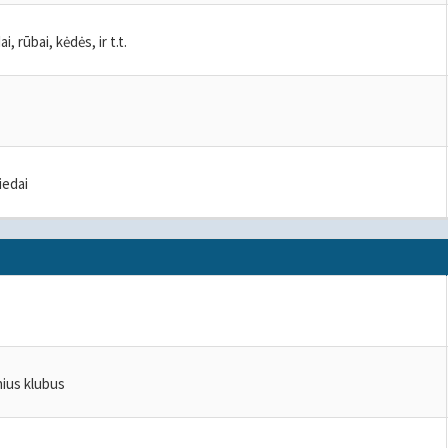
i, rūbai, kėdės, ir t.t.
iedai
nius klubus