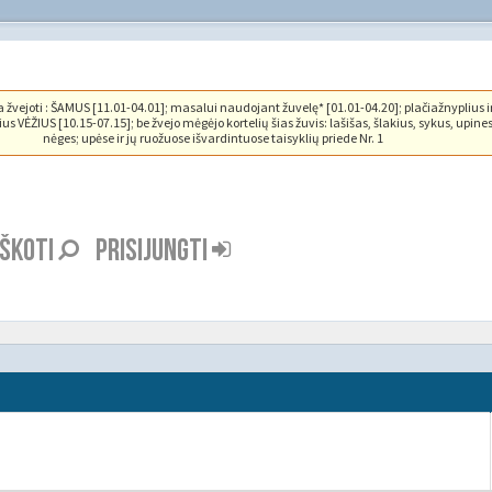
vejoti : ŠAMUS [11.01-04.01]; masalui naudojant žuvelę* [01.01-04.20]; plačiažnyplius i
us VĖŽIUS [10.15-07.15]; be žvejo mėgėjo kortelių šias žuvis: lašišas, šlakius, sykus, upine
nėges; upėse ir jų ruožuose išvardintuose taisyklių priede Nr. 1
EŠKOTI
PRISIJUNGTI